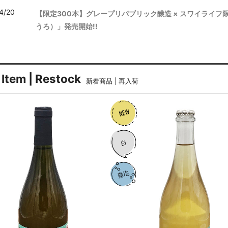
4/20
【限定300本】グレープリパブリック醸造 × スワイライ
うろ）」発売開始!!
Item | Restock
新着商品 | 再入荷