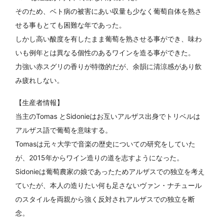
そのため、ベト病の被害にあい収量も少なく葡萄自体を熟さ
せる事もとても困難な年であった。
しかし高い酸度を有したまま葡萄を熟させる事ができ、味わ
いも例年とは異なる個性のあるワインを造る事ができた。
力強い赤スグリの香りが特徴的だが、余韻に清涼感があり飲
み疲れしない。
【生産者情報】
当主のTomas とSidonieはお互いアルザス出身でトリベルは
アルザス語で葡萄を意味する。
Tomasは元々大学で音楽の歴史についての研究をしていた
が、2015年からワイン造りの道を志すようになった。
Sidonieは葡萄農家の娘であったためアルザスでの独立を考え
ていたが、本人の造りたい何も足さないヴァン・ナチュール
のスタイルを両親から強く反対されアルザスでの独立を断
念。