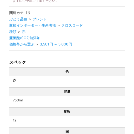
ますので予めご了承ください。
関連カテゴリ
ぶどう品種
＞
ブレンド
取扱インポーター・生産者様
＞
クロスロード
種類
＞
赤
亜硫酸(SO2)無添加
価格帯から選ぶ
＞
3,501円 ～ 5,000円
スペック
色
赤
容量
750ml
度数
12
国