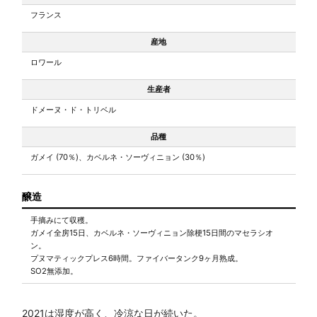
フランス
産地
ロワール
生産者
ドメーヌ・ド・トリベル
品種
ガメイ (70％)、カベルネ・ソーヴィニョン (30％)
醸造
手摘みにて収穫。
ガメイ全房15日、カベルネ・ソーヴィニョン除梗15日間のマセラシオ
ン。
プヌマティックプレス6時間。ファイバータンク9ヶ月熟成。
SO2無添加。
2021は湿度が高く、冷涼な日が続いた。