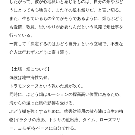
したがって、彼が心地良いと感じるものは、自分の畑やぶど
うにとっても心地良く、またその逆も然りだ、と言い切る。
また、生きているもの全てがそうであるように、畑もぶどう
も愛情、敬意、思いやりが必要なんだという意識で畑仕事を
行っている。
一貫して「決定するのはぶどう自身」という立場で、不要な
介入は行わずぶどうに寄り添う。
【土壌・畑について】
気候は地中海性気候。
トラモンターヌという乾いた風が吹く。
同時に、ぶどう畑はルーションの標高高い位置にあるため、
海からの湿った風の影響を受ける。
ぶどう樹を強くするために、病害対策用の散布液は自生の植
物(イラクサの液肥、トクサの煎出液、タイム、ローズマリ
ー、ヨモギ)をベースに自分で作る。