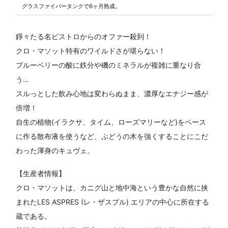
グラスファイバータンクで6ヶ月熟成。
錚々たる名ビストロからのオファー殺到！
クロ・マソット特有のワイルドさが堪らない！
ブルーベリーの酸に鉄分や磯のミネラルが複雑に重なり合
う…
スルっとした飲み心地は変わらぬまま、濃厚なエナジー感が
倍増！
自生の植物(イラクサ、タイム、ローズマリーなど)をベース
に作る散布液を使うなど、ぶどうの木を強くすることにこだ
わった渾身のキュヴェ。
【生産者情報】
クロ・マソットは、カニグ山と地中海という豊かな自然に挟
まれたLES ASPRES (レ・ザスプル) エリアの中心に所在する
蔵である。