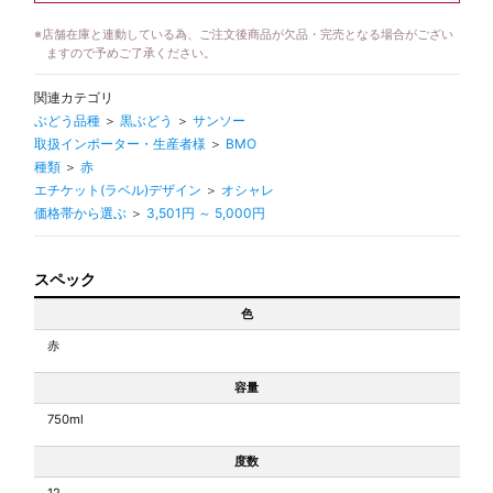
※
店舗在庫と連動している為、ご注文後商品が欠品・完売となる場合がござい
ますので予めご了承ください。
関連カテゴリ
ぶどう品種
＞
黒ぶどう
＞
サンソー
取扱インポーター・生産者様
＞
BMO
種類
＞
赤
エチケット(ラベル)デザイン
＞
オシャレ
価格帯から選ぶ
＞
3,501円 ～ 5,000円
スペック
色
赤
容量
750ml
度数
12