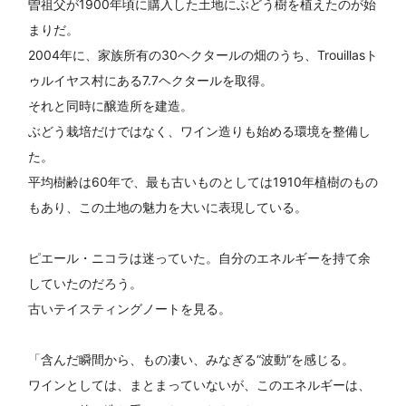
曽祖父が1900年頃に購入した土地にぶどう樹を植えたのが始
まりだ。
2004年に、家族所有の30ヘクタールの畑のうち、Trouillasト
ゥルイヤス村にある7.7ヘクタールを取得。
それと同時に醸造所を建造。
ぶどう栽培だけではなく、ワイン造りも始める環境を整備し
た。
平均樹齢は60年で、最も古いものとしては1910年植樹のもの
もあり、この土地の魅力を大いに表現している。
ピエール・ニコラは迷っていた。自分のエネルギーを持て余
していたのだろう。
古いテイスティングノートを見る。
「含んだ瞬間から、もの凄い、みなぎる“波動”を感じる。
ワインとしては、まとまっていないが、このエネルギーは、