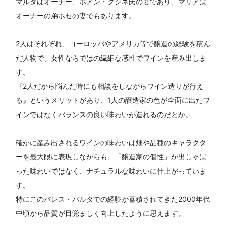
マルタはオーナー、ホアン・クジネ氏の妻であり、マリアは
オーナーの弟ホセの妻でもあります。
2人はそれぞれ、ヨーロッパやアメリカ等で醸造の経験を積ん
だ人物で、女性ならではの繊細な感性でワインを産み出しま
す。
『2人だから悩んだ時にも相談をしながらワイン造りが行え
る』というメリットがあり、1人の醸造家の色が全面に出たワ
インではなくバランスの良い味わいが造れるのだとか。
確かに産み出されるワインの味わいは畑や品種のキャラクタ
ーを最大限に表現しながらも、「醸造家の個性」が出しゃば
った味わいではなく、ナチュラルな味わいに仕上がっていま
す。
特にこのパレス・バルタでの経験が蓄積されてきた2000年代
中頃から品質が目覚ましく向上したように思えます。