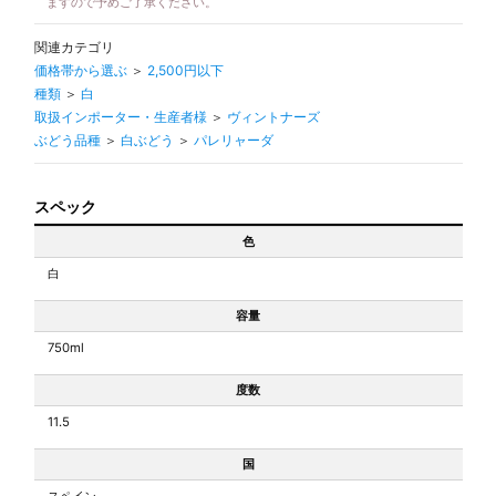
ますので予めご了承ください。
関連カテゴリ
価格帯から選ぶ
＞
2,500円以下
種類
＞
白
取扱インポーター・生産者様
＞
ヴィントナーズ
ぶどう品種
＞
白ぶどう
＞
パレリャーダ
スペック
色
白
容量
750ml
度数
11.5
国
スペイン