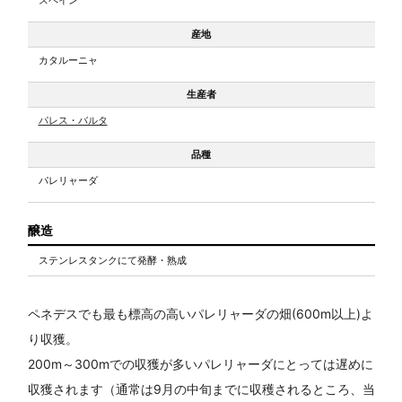
産地
カタルーニャ
生産者
パレス・バルタ
品種
パレリャーダ
醸造
ステンレスタンクにて発酵・熟成
ペネデスでも最も標高の高いパレリャーダの畑(600m以上)よ
り収獲。
200m～300mでの収獲が多いパレリャーダにとっては遅めに
収獲されます（通常は9月の中旬までに収穫されるところ、当