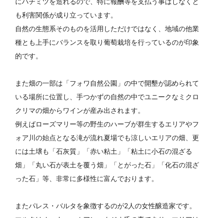
にハチミツを造れるので、特に報酬等を支払う事はしなくと
も利害関係が成り立っています。
自然の生態系そのものを活用しただけではなく、地域の他業
種とも上手にバランスを取り葡萄栽培を行っているのが印象
的です。
また畑の一部は「フォワ自然公園」の中で開墾が認められて
いる場所に位置し、手つかずの自然の中でユニークなミクロ
クリマの畑からワインが産み出されます。
例えばローズマリー等の野生のハーブが群生するエリアやフ
ォア川の始点となる滝が流れ夏場でも涼しいエリアの畑、更
には土壌も「石灰質」「赤い粘土」「粘土に小石の混ざる
畑」「丸い石が表土を覆う畑」「とがった石」「化石の混ざ
った石」等、非常に多様性に富んでおります。
またパレス・バルタを象徴するのが2人の女性醸造家です。