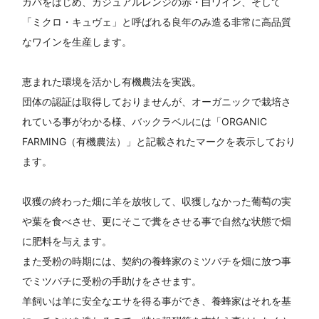
カバをはじめ、カジュアルレンジの赤・白ワイン、そして
「ミクロ・キュヴェ」と呼ばれる良年のみ造る非常に高品質
なワインを生産します。
恵まれた環境を活かし有機農法を実践。
団体の認証は取得しておりませんが、オーガニックで栽培さ
れている事がわかる様、バックラベルには「ORGANIC
FARMING（有機農法）」と記載されたマークを表示しており
ます。
収獲の終わった畑に羊を放牧して、収獲しなかった葡萄の実
や葉を食べさせ、更にそこで糞をさせる事で自然な状態で畑
に肥料を与えます。
また受粉の時期には、契約の養蜂家のミツバチを畑に放つ事
でミツバチに受粉の手助けをさせます。
羊飼いは羊に安全なエサを得る事ができ、養蜂家はそれを基