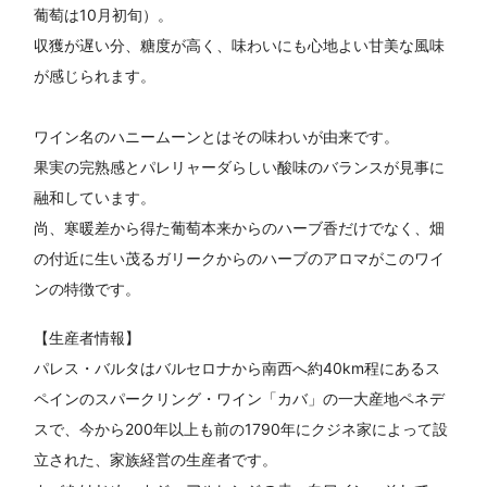
葡萄は10月初旬）。
収獲が遅い分、糖度が高く、味わいにも心地よい甘美な風味
が感じられます。
ワイン名のハニームーンとはその味わいが由来です。
果実の完熟感とパレリャーダらしい酸味のバランスが見事に
融和しています。
尚、寒暖差から得た葡萄本来からのハーブ香だけでなく、畑
の付近に生い茂るガリークからのハーブのアロマがこのワイ
ンの特徴です。
【生産者情報】
パレス・バルタはバルセロナから南西へ約40km程にあるス
ペインのスパークリング・ワイン「カバ」の一大産地ペネデ
スで、今から200年以上も前の1790年にクジネ家によって設
立された、家族経営の生産者です。